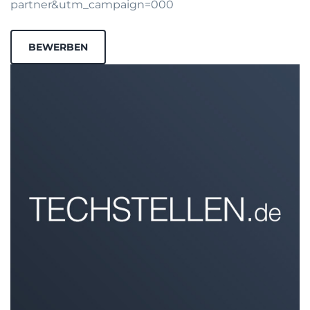
partner&utm_campaign=000
BEWERBEN