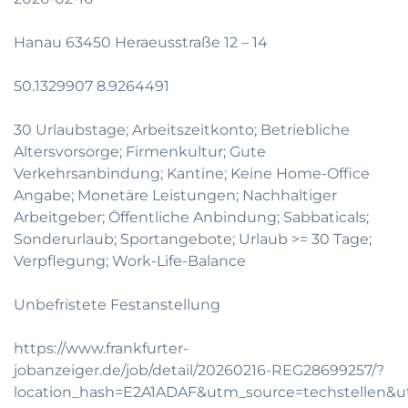
Hanau 63450 Heraeusstraße 12 – 14
50.1329907 8.9264491
30 Urlaubstage; Arbeitszeitkonto; Betriebliche
Altersvorsorge; Firmenkultur; Gute
Verkehrsanbindung; Kantine; Keine Home-Office
Angabe; Monetäre Leistungen; Nachhaltiger
Arbeitgeber; Öffentliche Anbindung; Sabbaticals;
Sonderurlaub; Sportangebote; Urlaub >= 30 Tage;
Verpflegung; Work-Life-Balance
Unbefristete Festanstellung
https://www.frankfurter-
jobanzeiger.de/job/detail/20260216-REG28699257/?
location_hash=E2A1ADAF&utm_source=techstellen