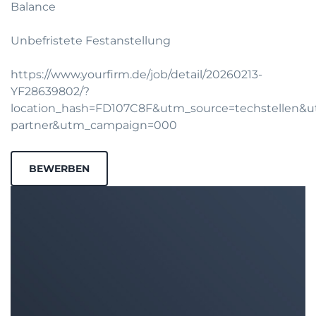
Balance
Unbefristete Festanstellung
https://www.yourfirm.de/job/detail/20260213-
YF28639802/?
location_hash=FD107C8F&utm_source=techstellen
partner&utm_campaign=000
BEWERBEN