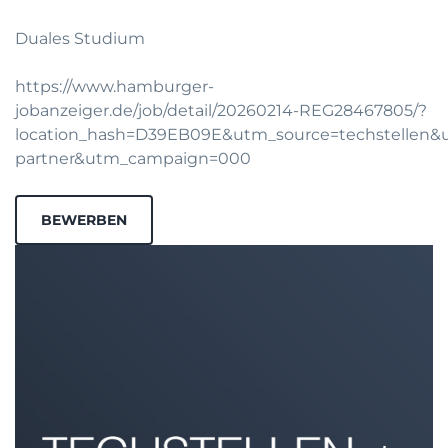
Duales Studium
https://www.hamburger-
jobanzeiger.de/job/detail/20260214-REG28467805/?
location_hash=D39EB09E&utm_source=techstellen
partner&utm_campaign=000
BEWERBEN