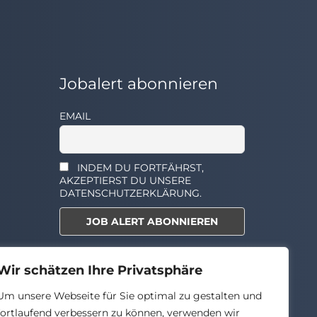
Jobalert abonnieren
EMAIL
INDEM DU FORTFÄHRST,
AKZEPTIERST DU UNSERE
DATENSCHUTZERKLÄRUNG.
Select the widget you want to
Wir schätzen Ihre Privatsphäre
show.
Um unsere Webseite für Sie optimal zu gestalten und
fortlaufend verbessern zu können, verwenden wir