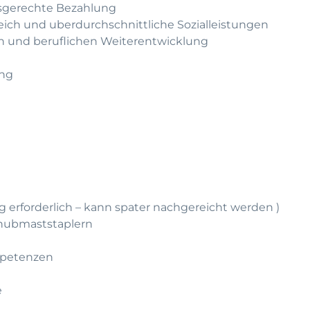
gsgerechte Bezahlung
leich und uberdurchschnittliche Sozialleistungen
hen und beruflichen Weiterentwicklung
ung
g erforderlich – kann spater nachgereicht werden )
chubmaststaplern
mpetenzen
e