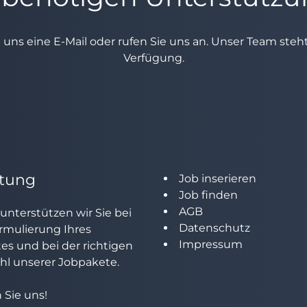
e uns eine E-Mail oder rufen Sie uns an. Unser Team ste
Verfügung.
tung
Job inserieren
Job finden
AGB
unterstützen wir Sie bei
Datenschutz
rmulierung Ihres
Impressum
tes und bei der richtigen
l unserer Jobpakete.
 Sie uns!