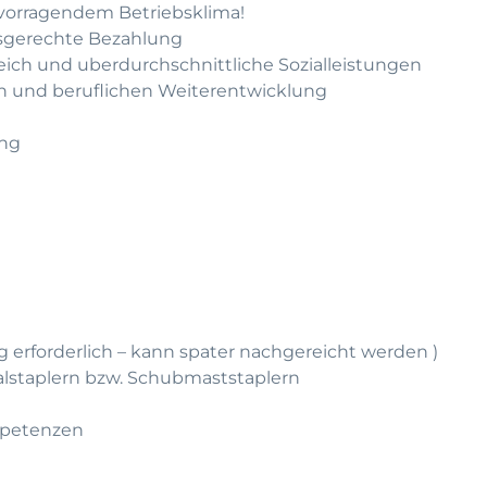
rvorragendem Betriebsklima!
gsgerechte Bezahlung
leich und uberdurchschnittliche Sozialleistungen
hen und beruflichen Weiterentwicklung
ung
g erforderlich – kann spater nachgereicht werden )
alstaplern bzw. Schubmaststaplern
mpetenzen
e