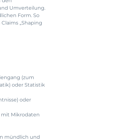
n den
und Umverteilung.
ndlichen Form. So
s Claims „Shaping
diengang (zum
tik) oder Statistik
tnisse) oder
 mit Mikrodaten
en mündlich und