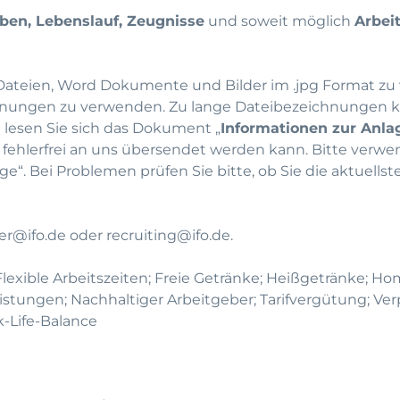
ben, Lebenslauf, Zeugnisse
und soweit möglich
Arbei
df Dateien, Word Dokumente und Bilder im .jpg Format zu
ichnungen zu verwenden. Zu lange Dateibezeichnungen 
 lesen Sie sich das Dokument „
Informationen zur Anl
ehlerfrei an uns übersendet werden kann. Bitte verwen
dge“. Bei Problemen prüfen Sie bitte, ob Sie die aktuells
er@ifo.de
oder
recruiting@ifo.de
.
Flexible Arbeitszeiten; Freie Getränke; Heißgetränke; Ho
istungen; Nachhaltiger Arbeitgeber; Tarifvergütung; Ve
-Life-Balance