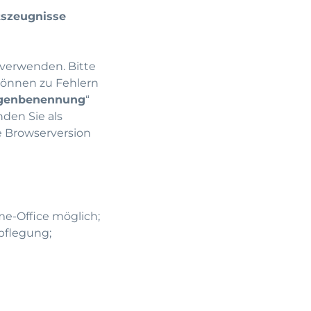
tszeugnisse
 verwenden. Bitte
können zu Fehlern
agenbenennung
“
den Sie als
te Browserversion
me-Office möglich;
rpflegung;