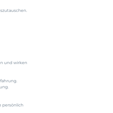
auszutauschen.
nen und wirken
rfahrung.
rung.
e persönlich