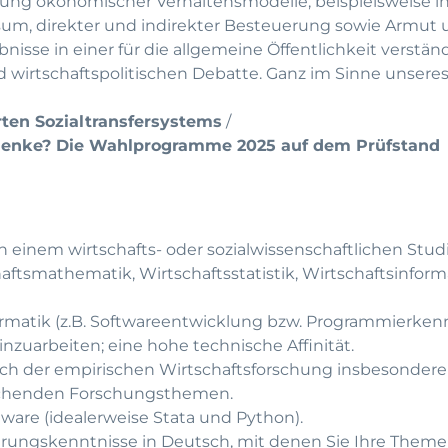
zung ökonomischer Verhaltensmodelle, beispielsweise i
m, direkter und indirekter Besteuerung sowie Armut 
bnisse in einer für die allgemeine Öffentlichkeit verstä
und wirtschaftspolitischen Debatte. Ganz im Sinne unsere
rten Sozialtransfersystems
/
henke? Die Wahlprogramme 2025 auf dem Prüfstand
 einem wirtschafts- oder sozialwissenschaftlichen Stu
haftsmathematik, Wirtschaftsstatistik, Wirtschaftsinforma
ormatik (z.B. Softwareentwicklung bzw. Programmierkenn
 einzuarbeiten; eine hohe technische Affinität.
ch der empirischen Wirtschaftsforschung insbesondere
rechenden Forschungsthemen.
tware (idealerweise Stata und Python).
rungskenntnisse in Deutsch, mit denen Sie Ihre Them