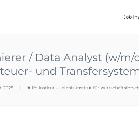
ELLEN.DE
Job in
erer / Data Analyst (w/m/d
teuer- und Transfersyste
st 2025
ifo Institut – Leibniz-Institut für Wirtschaftsfor