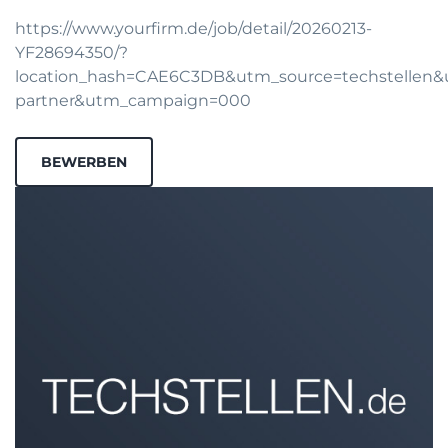
https://www.yourfirm.de/job/detail/20260213-
YF28694350/?
location_hash=CAE6C3DB&utm_source=techstellen
partner&utm_campaign=000
BEWERBEN