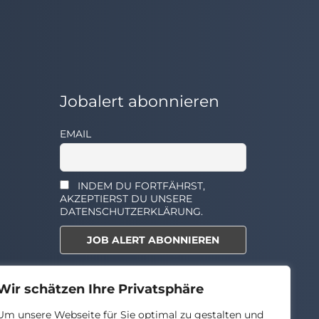
Jobalert abonnieren
EMAIL
INDEM DU FORTFÄHRST,
AKZEPTIERST DU UNSERE
DATENSCHUTZERKLÄRUNG.
Select the widget you want to
Wir schätzen Ihre Privatsphäre
show.
Um unsere Webseite für Sie optimal zu gestalten und