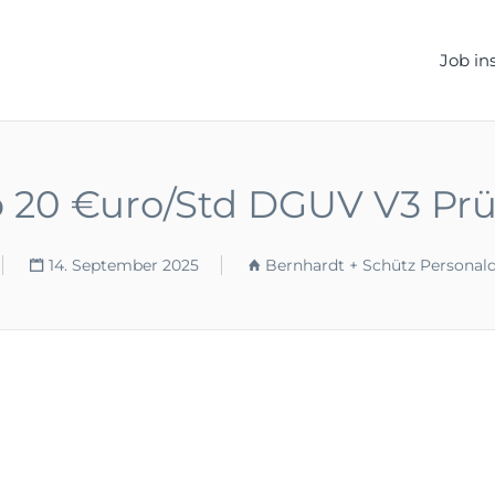
ELLEN.DE
Job in
b 20 €uro/Std DGUV V3 Prü
14. September 2025
Bernhardt + Schütz Personal