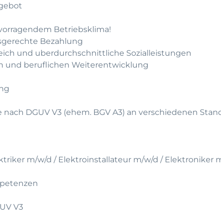
gebot
rvorragendem Betriebsklima!
gsgerechte Bezahlung
leich und uberdurchschnittliche Sozialleistungen
hen und beruflichen Weiterentwicklung
ung
ate nach DGUV V3 (ehem. BGV A3) an verschiedenen Stan
triker m/w/d / Elektroinstallateur m/w/d / Elektroniker 
mpetenzen
GUV V3