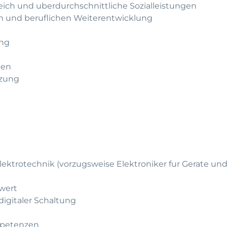
leich und uberdurchschnittliche Sozialleistungen
hen und beruflichen Weiterentwicklung
ung
ben
tzung
ektrotechnik (vorzugsweise Elektroniker fur Gerate un
wert
digitaler Schaltung
mpetenzen