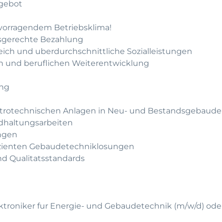
gebot
rvorragendem Betriebsklima!
gsgerechte Bezahlung
leich und uberdurchschnittliche Sozialleistungen
hen und beruflichen Weiterentwicklung
ung
ektrotechnischen Anlagen in Neu- und Bestandsgebaud
dhaltungsarbeiten
ungen
izienten Gebaudetechniklosungen
nd Qualitatsstandards
ktroniker fur Energie- und Gebaudetechnik (m/w/d) ode