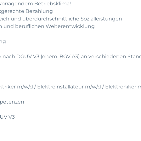
rvorragendem Betriebsklima!
gsgerechte Bezahlung
leich und uberdurchschnittliche Sozialleistungen
hen und beruflichen Weiterentwicklung
ung
ate nach DGUV V3 (ehem. BGV A3) an verschiedenen Stan
triker m/w/d / Elektroinstallateur m/w/d / Elektroniker 
mpetenzen
GUV V3