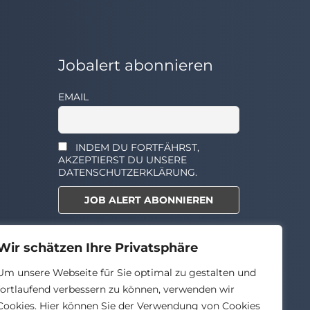
Jobalert abonnieren
EMAIL
INDEM DU FORTFÄHRST,
AKZEPTIERST DU UNSERE
DATENSCHUTZERKLÄRUNG.
Select the widget you want to
Wir schätzen Ihre Privatsphäre
show.
Um unsere Webseite für Sie optimal zu gestalten und
fortlaufend verbessern zu können, verwenden wir
Cookies. Hier können Sie der Verwendung von Cookies