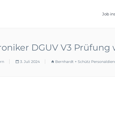
ELLEN.DE
Job in
roniker DGUV V3 Prüfung
rn
3. Juli 2024
Bernhardt + Schütz Personaldien