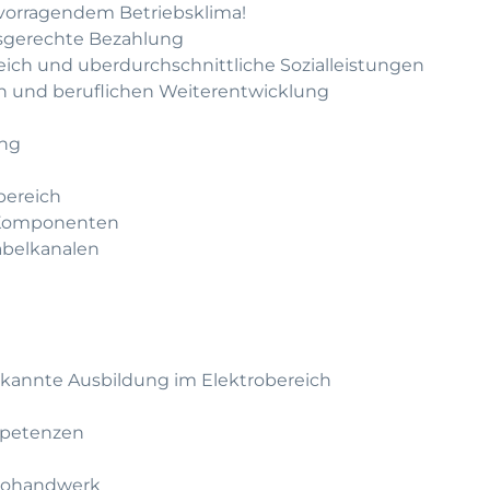
rvorragendem Betriebsklima!
gsgerechte Bezahlung
leich und uberdurchschnittliche Sozialleistungen
hen und beruflichen Weiterentwicklung
ung
bereich
 Komponenten
abelkanalen
rkannte Ausbildung im Elektrobereich
mpetenzen
trohandwerk