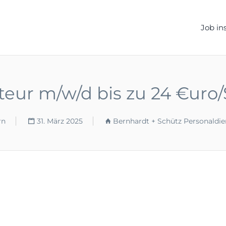
ELLEN.DE
Job in
ateur m/w/d bis zu 24 €ur
rn
31. März 2025
Bernhardt + Schütz Personaldi