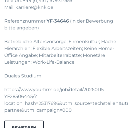
Telefon:
+49 (0)431 / 57972-555
Mail:
karriere@knk.de
Referenznummer
YF-34646
(in der Bewerbung
bitte angeben)
Betriebliche Altersvorsorge; Firmenkultur; Flache
Hierarchien; Flexible Arbeitszeiten; Keine Home-
Office Angabe; Mitarbeiterrabatte; Monetäre
Leistungen; Work-Life-Balance
Duales Studium
https://www.yourfirm.de/job/detail/20260115-
YF28506445/?
location_hash=25317696&utm_source=techstellen&
partner&utm_campaign=000
BEWERBEN