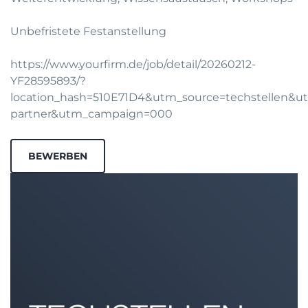
Unbefristete Festanstellung
https://www.yourfirm.de/job/detail/20260212-
YF28595893/?
location_hash=510E71D4&utm_source=techstellen&
partner&utm_campaign=000
BEWERBEN