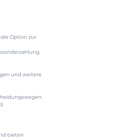
die Option zur
essonderzahlung.
ngen und weitere
scheidungswegen.
nd
nd bieten