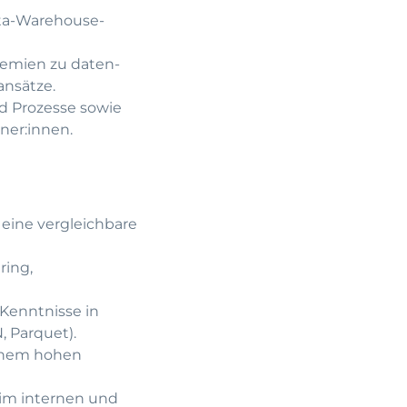
ata-Warehouse-
remien zu daten-
ansätze.
d Prozesse sowie
ner:innen.
eine vergleichbare
ring,
Kenntnisse in
 Parquet).
einem hohen
im internen und