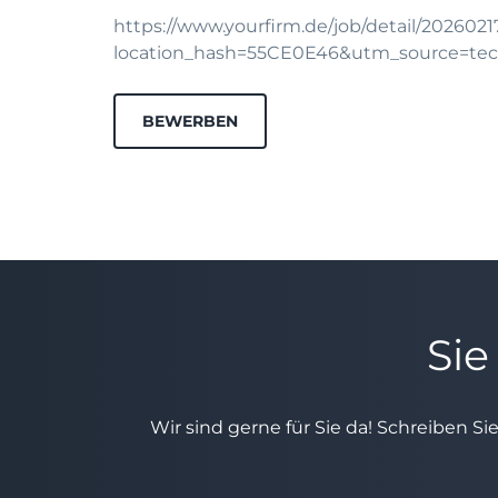
https://www.yourfirm.de/job/detail/202602
location_hash=55CE0E46&utm_source=te
BEWERBEN
Sie
Wir sind gerne für Sie da! Schreiben Si