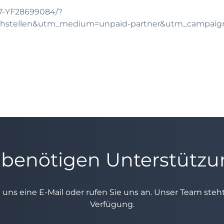
17-YF28699084/?
chstellen&utm_medium=unpaid-partner&utm_campai
 benötigen Unterstütz
e uns eine E-Mail oder rufen Sie uns an. Unser Team ste
Verfügung.