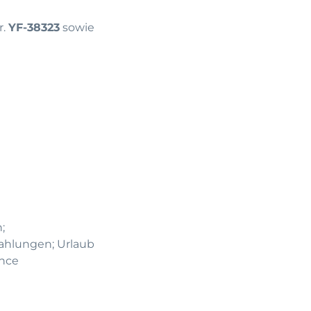
r.
YF-38323
sowie
;
ahlungen; Urlaub
ance