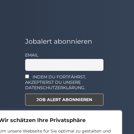
Jobalert abonnieren
EMAIL
INDEM DU FORTFÄHRST,
AKZEPTIERST DU UNSERE
DATENSCHUTZERKLÄRUNG.
Select the widget you want to
Wir schätzen Ihre Privatsphäre
show.
Um unsere Webseite für Sie optimal zu gestalten und