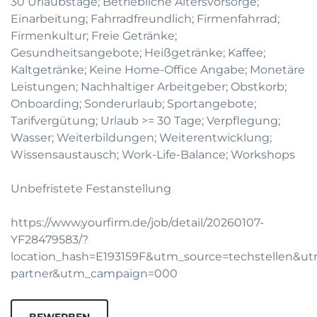
30 Urlaubstage; Betriebliche Altersvorsorge;
Einarbeitung; Fahrradfreundlich; Firmenfahrrad;
Firmenkultur; Freie Getränke;
Gesundheitsangebote; Heißgetränke; Kaffee;
Kaltgetränke; Keine Home-Office Angabe; Monetäre
Leistungen; Nachhaltiger Arbeitgeber; Obstkorb;
Onboarding; Sonderurlaub; Sportangebote;
Tarifvergütung; Urlaub >= 30 Tage; Verpflegung;
Wasser; Weiterbildungen; Weiterentwicklung;
Wissensaustausch; Work-Life-Balance; Workshops
Unbefristete Festanstellung
https://www.yourfirm.de/job/detail/20260107-
YF28479583/?
location_hash=E193159F&utm_source=techstellen&
partner&utm_campaign=000