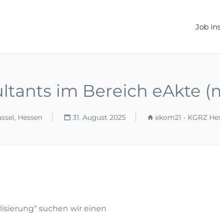
ELLEN.DE
Job in
ltants im Bereich eAkte (
ssel, Hessen
31. August 2025
ekom21 - KGRZ He
isierung“ suchen wir einen