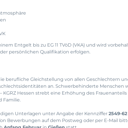
tsatmosphäre
ten
ZVK
einem Entgelt bis zu EG 11 TVöD (VKA) und wird vorbehalt
er persönlichen Qualifikation erfolgen.
e berufliche Gleichstellung von allen Geschlechtern un
schlechtsidentitäten an. Schwerbehinderte Menschen w
 – KGRZ Hessen strebt eine Erhöhung des Frauenanteils
 Familie.
ändigen Unterlagen unter Angabe der Kennziffer
2549-62
n Bewerbungen auf dem Postweg oder per E-Mail bitt
ch
Anfang Februar
in
Gießen
statt.