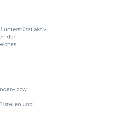
 unterstützt aktiv
en der
reiches
unden- bzw.
Erstellen und