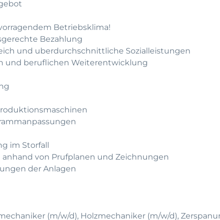
gebot
rvorragendem Betriebsklima!
gsgerechte Bezahlung
leich und uberdurchschnittliche Sozialleistungen
hen und beruflichen Weiterentwicklung
ung
Produktionsmaschinen
rogrammanpassungen
 im Storfall
le anhand von Prufplanen und Zeichnungen
tungen der Anlagen
iemechaniker (m/w/d), Holzmechaniker (m/w/d), Zerspa