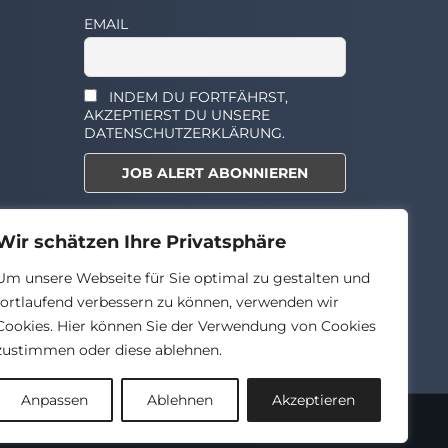
EMAIL
INDEM DU FORTFÄHRST,
AKZEPTIERST DU UNSERE
DATENSCHUTZERKLÄRUNG.
Select the widget you want to
Wir schätzen Ihre Privatsphäre
show.
Um unsere Webseite für Sie optimal zu gestalten und
fortlaufend verbessern zu können, verwenden wir
Cookies. Hier können Sie der Verwendung von Cookies
zustimmen oder diese ablehnen.
Anpassen
Ablehnen
Akzeptieren