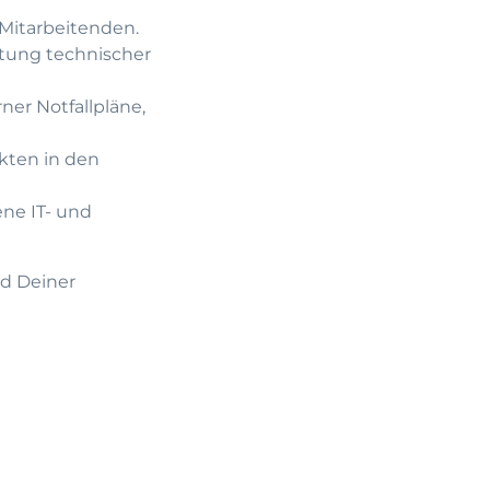
 Mitarbeitenden.
htung technischer
er Notfallpläne,
kten in den
ene IT- und
nd Deiner