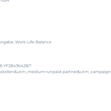
t mbH
 Angabe; Work-Life-Balance
108-YF28436428/?
chstellen&utm_medium=unpaid-partner&utm_campaig