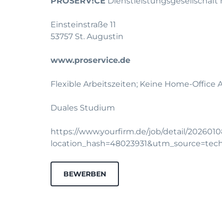
PRO
SERV!CE
Dienstleistungsgesellschaf
Einsteinstraße 11
53757 St. Augustin
www.proservice.de
Flexible Arbeitszeiten; Keine Home-Office
Duales Studium
https://www.yourfirm.de/job/detail/20260
location_hash=48023931&utm_source=te
BEWERBEN