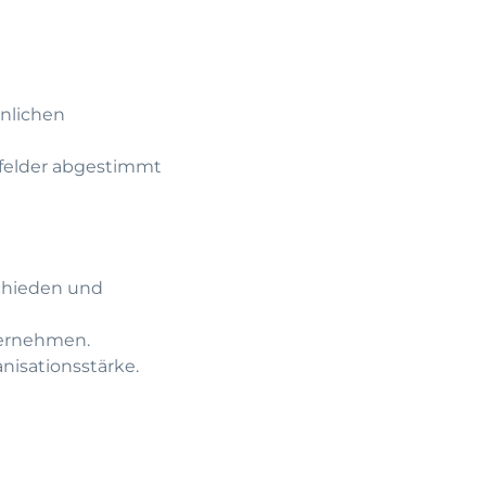
nlichen
sfelder abgestimmt
schieden und
bernehmen.
isationsstärke.