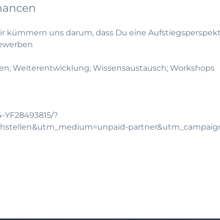
hancen
wir kümmern uns darum, dass Du eine Aufstiegsperspe
bewerben
en; Weiterentwicklung; Wissensaustausch; Workshops
14-YF28493815/?
chstellen&utm_medium=unpaid-partner&utm_campai