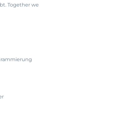
ebt. Together we
ogrammierung
er