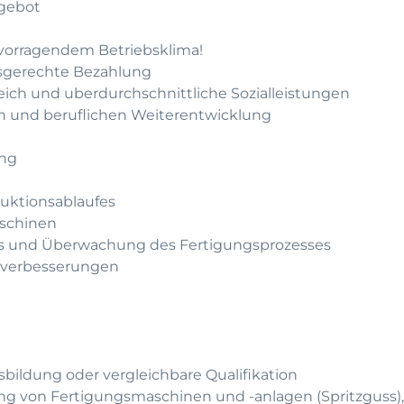
gebot
rvorragendem Betriebsklima!
gsgerechte Bezahlung
leich und uberdurchschnittliche Sozialleistungen
hen und beruflichen Weiterentwicklung
ung
duktionsablaufes
aschinen
es und Überwachung des Fertigungsprozesses
ssverbesserungen
bildung oder vergleichbare Qualifikation
ung von Fertigungsmaschinen und -anlagen (Spritzguss),