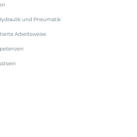
en
 Hydraulik und Pneumatik
ntierte Arbeitsweise
mpetenzen
stsein