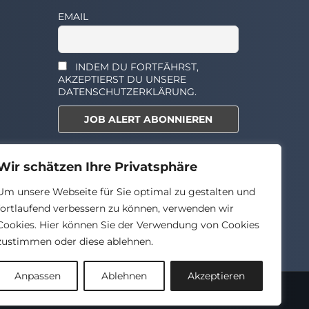
EMAIL
INDEM DU FORTFÄHRST,
AKZEPTIERST DU UNSERE
DATENSCHUTZERKLÄRUNG.
Select the widget you want to
Wir schätzen Ihre Privatsphäre
show.
Um unsere Webseite für Sie optimal zu gestalten und
fortlaufend verbessern zu können, verwenden wir
Cookies. Hier können Sie der Verwendung von Cookies
zustimmen oder diese ablehnen.
Anpassen
Ablehnen
Akzeptieren