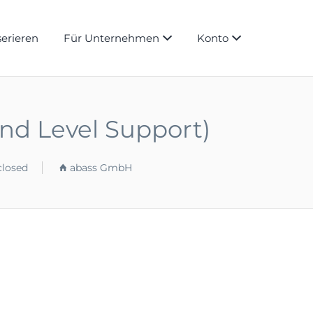
serieren
Für Unternehmen
Konto
/2nd Level Support)
closed
abass GmbH