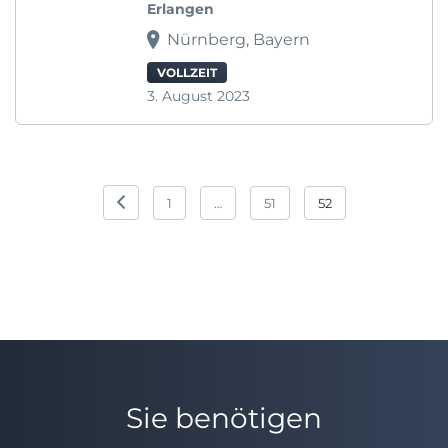
Erlangen
Nürnberg, Bayern
VOLLZEIT
3. August 2023
Seitennummerierung
1
…
51
52
der
Beiträge
Sie benötigen