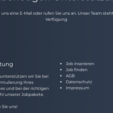
e uns eine E-Mail oder rufen Sie uns an. Unser Team ste
Verfügung.
tung
Job inserieren
Job finden
AGB
unterstützen wir Sie bei
Datenschutz
rmulierung Ihres
Impressum
tes und bei der richtigen
l unserer Jobpakete.
 Sie uns!